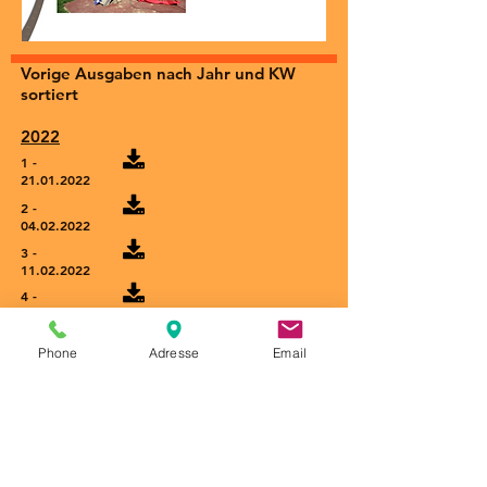
Vorige Ausgaben nach Jahr und KW
sortiert
2022
1 -
21.01.2022
2 -
04.02.2022
3 -
11.02.2022
4 -
25.02.2022
5 -
Phone
Adresse
Email
11.03.2022
6 -
01.04.2022
7 -
08.04.2022
8 -