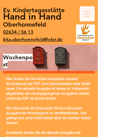
Ev. Kindertagesstätte
Hand in Hand
Oberhonnefeld
02634 / 56 13
kita.oberhonnefeld@ekir.de
Wochenpo
st
Hier finden Sie die letzten Ausgaben unserer
Wochenpost als PDF zum herunterladen oder direkt
lesen. Die aktuelle Ausgabe ist immer in Vollansicht
abgebildet, die vorangegangenen Ausgaben stehen
unten als PDF im Archiv bereit.
Wir versuchen am Ende jeder Woche eine neue
Ausgabe der Wochenpost zu veröffentlichen. Das
gelingt uns zwar nicht immer aber wir werden immer
besser!
Zusätzlich finden Sie die aktuelle Ausgabe der